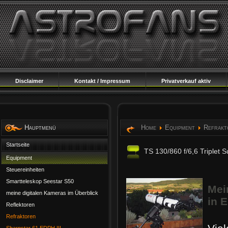
Disclaimer
Kontakt / Impressum
Privatverkauf aktiv
Hauptmenü
Home
Equipment
Refrakt
Startseite
TS 130/860 f/6,6 Triplet 
Equipment
Steuereinheiten
Smartteleskop Seestar S50
Mei
meine digitalen Kameras im Überblick
in E
Reflektoren
Refraktoren