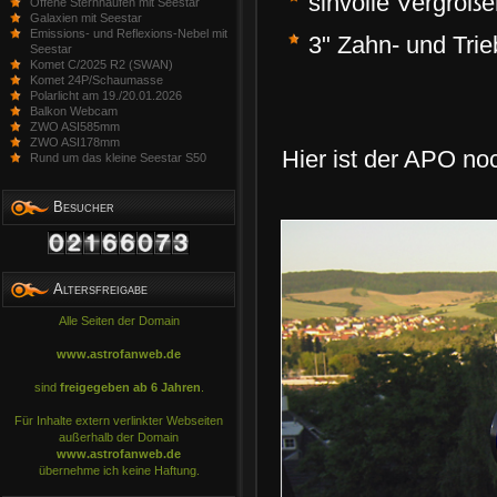
sinvolle Vergröße
Offene Sternhaufen mit Seestar
Galaxien mit Seestar
Emissions- und Reflexions-Nebel mit
3" Zahn- und Trie
Seestar
Komet C/2025 R2 (SWAN)
Komet 24P/Schaumasse
Polarlicht am 19./20.01.2026
Balkon Webcam
ZWO ASI585mm
ZWO ASI178mm
Hier ist der APO n
Rund um das kleine Seestar S50
Besucher
Altersfreigabe
Alle Seiten der Domain
www.astrofanweb.de
sind
freigegeben ab 6 Jahren
.
Für Inhalte extern verlinkter Webseiten
außerhalb der Domain
www.astrofanweb.de
übernehme ich keine Haftung.