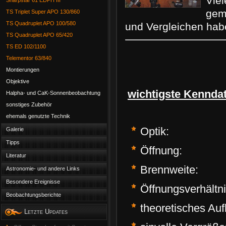
Viel
Sharpstar 61 EDPH III
gem
TS Triplet Super APO 130/860
TS Quadruplet APO 100/580
und Vergleichen habe
TS Quadruplet APO 65/420
TS ED 102/1100
Telementor 63/840
Montierungen
Objektive
wichtigste Kenndat
Halpha- und CaK-Sonnenbeobachtung
sonstiges Zubehör
ehemals genutzte Technik
Opt
Galerie
Tipps
Öffnung:
Literatur
Brennweite:
Astronomie- und andere Links
Besondere Ereignisse
Öffnungsverhältn
Beobachtungsberichte
theoretisches Au
Letzte Updates