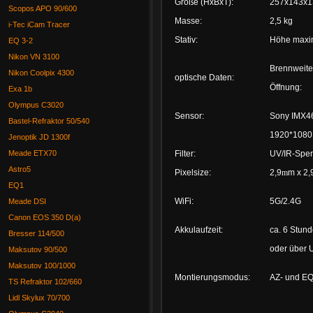
Größe (HxBxT):
257x143x
Scopos APO 90/600
Masse:
2,5 kg
i-Tec iCam Tracer
Stativ:
Höhe maxim
EQ 3-2
Nikon VN 3100
Brennweit
Nikon Coolpix 4300
optische Daten:
Öffnung
Exa 1b
Olympus C3020
Sensor:
Sony IMX4
Bastel-Refraktor 50/540
1920*1080 
Jenoptik JD 1300f
Filter:
UV/IR-Sperr
Meade ETX70
Astro5
Pixelsize:
2,9
m
m x 2,
EQ1
WiFi:
5G/2.4G
Meade DSI
Canon EOS 350 D(a)
Akkulaufzeit:
ca. 6 Stun
Bresser 114/500
oder über 
Maksutov 90/500
Maksutov 100/1000
Montierungsmodus:
AZ- und E
TS Refraktor 102/660
Lidl Skylux 70/700