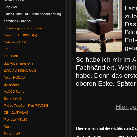
Montierungen
Lang
Objektive
Halpha- und CaK-Sonnenbeobachtung
zule
sonstiges Zubehör
Das 
ehemals genutzte Technik
Bil
Canon EOS 1000 D(a)
Ents
Celestron CAM
geta
EQ6
TAL 150P
So habe ich mir im A
StarAdventurer GTi
Fachhändler). Welch e
ZWO ASI185MC Cool
habe. Denn das erste
Nikon F601 AF
oberen Ecke. Später
SolarQuest
ALCCD 5L-IIc
Sony Nex 6
Hier ge
Philips ToUCam Fun PCV730K
DBK 21AF04.AS
Praktika MTL50
Dexxa
Hier erst einmal die wichtigsten Da
Sony Nex5