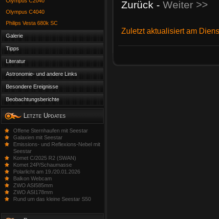
Olympus C2040
Zurück -
Weiter >>
Olympus C4040
Philips Vesta 680k SC
Zuletzt aktualisiert am Dien
Galerie
Tipps
Literatur
Astronomie- und andere Links
Besondere Ereignisse
Beobachtungsberichte
Letzte Updates
Offene Sternhaufen mit Seestar
Galaxien mit Seestar
Emissions- und Reflexions-Nebel mit
Seestar
Komet C/2025 R2 (SWAN)
Komet 24P/Schaumasse
Polarlicht am 19./20.01.2026
Balkon Webcam
ZWO ASI585mm
ZWO ASI178mm
Rund um das kleine Seestar S50