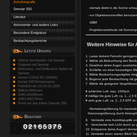
Astrofotografie
- niemals direkt in die Sonne scha
Seestar S50
- nur Objektivsonnenfilter benutze
Literatur
oder
Astronomie- und andere Links
- Projektionsmethode mit Sonnenpr
Besondere Ereignisse
Beobachtungsberichte
Weitere Hinweise für
Letzte Updates
1. Lasse deinem Fernrohr genügend
Offene Sternhaufen mit Seestar
2. Wähle als Beleuchtung des Beoba
Galaxien mit Seestar
3. Gewöhne deine Augen ausreichend
Emissions- und Reflexions-Nebel mit
4. Schließe vor einer kurzzeitigen
Seestar
5. Wähle Beobachtungsobjekte mögli
Komet C/2025 R2 (SWAN)
6. Beginne jede Beobachtung mit ge
Komet 24P/Schaumasse
7. Wähle die geeignete Vergrößerun
Polarlicht am 19./20.01.2026
Balkon Webcam
# schlechte Luft: max. 100fach
ZWO ASI585mm
# mäßige bis gute Luft: ca. 1...1,5 
ZWO ASI178mm
# sehr gute Luft: ca. 2...2,5 EPF (in
Rund um das kleine Seestar S50
- Normalvergrößerung für maximale 
Grenzvergrößerung durch Atmosph
Besucher
8. Vermeide eine Austrittspupille u
9. Verschenke kein Licht durch zu gr
10. Entspanne deine Augen! Vermeid
11. Vermeide einen starren Blick! D