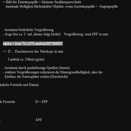
= Bild der Eintrittspupille = kleinster Strahlenquerschnitt
maximale Helligkeit flächenhafter Objekte, wenn Austrittspupille = Augenpupille
- bestimmt förderliche Vergrößerung
- Auge löst ca. 2‘ auf, daraus folgt förderl.
Vergrößerung. rund EPF in mm
-1
alpha =
[tan
(1,22*Lambda/D
)*3600]"
=> D ... Durchmesser des Teleskops in mm
Lambda ca. 530nm (grün)
- bestimmt durch punktförmige Quellen (Sterne)
- stärkere Vergrößerungen reduzieren die Hintergrundhelligkeit, aber der
Einfluss der Atmosphäre wächst (Durchsicht)
tzliche Formeln und Daten):
le Fernrohr
D = EPF
APF
r