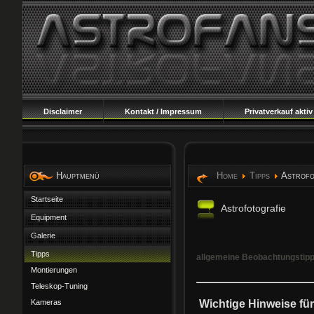
Disclaimer
Kontakt / Impressum
Privatverkauf aktiv
Hauptmenü
Home
Tipps
Astrofo
Startseite
Astrofotografie
Equipment
Galerie
Tipps
allgemeine Beobachtungstipp
Montierungen
Teleskop-Tuning
Kameras
Wichtige Hinweise fü