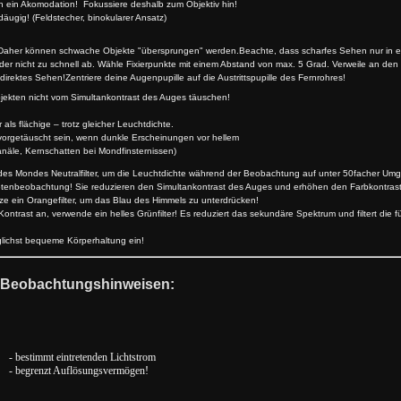
ch ein Akomodation! Fokussiere deshalb zum Objektiv hin!
äugig! (Feldstecher, binokularer Ansatz)
t. Daher können schwache Objekte "übersprungen" werden.Beachte, dass scharfes Sehen nur in ei
lder nicht zu schnell ab. Wähle Fixierpunkte mit einem Abstand von max. 5 Grad. Verweile an den
irektes Sehen!Zentriere deine Augenpupille auf die Austrittspupille des Fernrohres!
bjekten nicht vom Simultankontrast des Auges täuschen!
flächige – trotz gleicher Leuchtdichte.
äuscht sein, wenn dunkle Erscheinungen vor hellem
, Kernschatten bei Mondfinsternissen)
es Mondes Neutralfilter, um die Leuchtdichte während der Beobachtung auf unter 50facher Umg
anetenbeobachtung! Sie reduzieren den Simultankontrast des Auges und erhöhen den Farbkontrast
 ein Orangefilter, um das Blau des Himmels zu unterdrücken!
ntrast an, verwende ein helles Grünfilter! Es reduziert das sekundäre Spektrum und filtert die f
glichst bequeme Körperhaltung ein!
n Beobachtungshinweisen:
- bestimmt eintretenden Lichtstrom
- begrenzt Auflösungsvermögen!