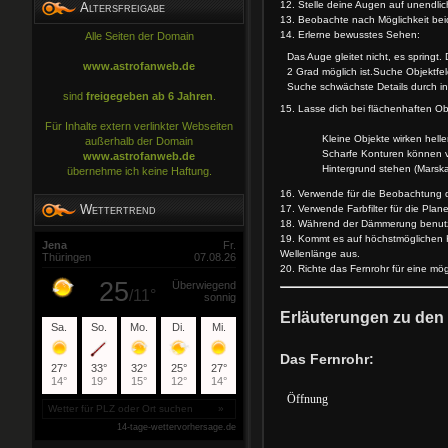
12. Stelle deine Augen auf unendli
Altersfreigabe
13. Beobachte nach Möglichkeit beid
14. Erlerne bewusstes Sehen:
Alle Seiten der Domain
Das Auge gleitet nicht, es spring
www.astrofanweb.de
2 Grad möglich ist.Suche Objektfe
Suche schwächste Details durch ind
sind
freigegeben ab 6 Jahren
.
15. Lasse dich bei flächenhaften O
Für Inhalte extern verlinkter Webseiten
Kleine Objekte wirken heller als 
außerhalb der Domain
Scharfe Konturen können vorget
www.astrofanweb.de
Hintergrund stehen (Marskanäle
übernehme ich keine Haftung.
16. Verwende für die Beobachtung d
Wettertrend
17. Verwende Farbfilter für die Pl
18. Während der Dämmerung benutze
19. Kommt es auf höchstmöglichen Ko
Wellenlänge aus.
20. Richte das Fernrohr für eine mö
Erläuterungen zu de
Das Fernrohr:
Öffnung