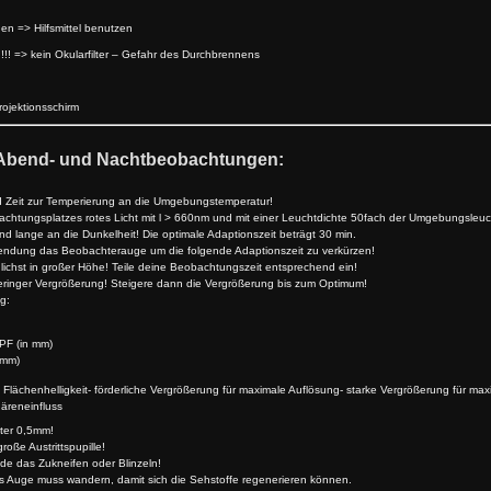
uen => Hilfsmittel benutzen
n!!! => kein Okularfilter – Gefahr des Durchbrennens
ojektionsschirm
 Abend- und Nachtbeobachtungen:
 Zeit zur Temperierung an die Umgebungstemperatur!
chtungsplatzes rotes Licht mit l > 660nm und mit einer Leuchtdichte 50fach der Umgebungsleuc
 lange an die Dunkelheit! Die optimale Adaptionszeit beträgt 30 min.
 Blendung das Beobachterauge um die folgende Adaptionszeit zu verkürzen!
chst in großer Höhe! Teile deine Beobachtungszeit entsprechend ein!
ringer Vergrößerung! Steigere dann die Vergrößerung bis zum Optimum!
g:
EPF (in mm)
 mm)
Flächenhelligkeit- förderliche Vergrößerung für maximale Auflösung- starke Vergrößerung für max
äreneinfluss
nter 0,5mm!
oße Austrittspupille!
e das Zukneifen oder Blinzeln!
as Auge muss wandern, damit sich die Sehstoffe regenerieren können.