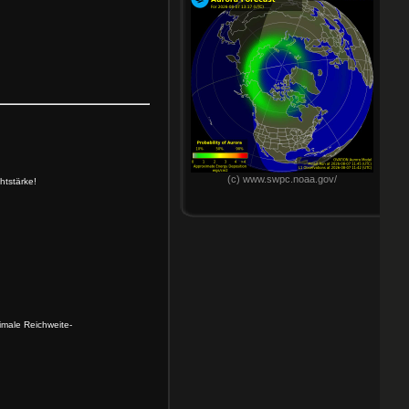
(c) www.swpc.noaa.gov/
htstärke!
imale Reichweite-