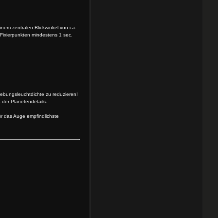
nem zentralen Blickwinkel von ca.
 Fixierpunkten mindestens 1 sec.
ebungsleuchtdichte zu reduzieren!
 der Planetendetails.
ür das Auge empfindlichste