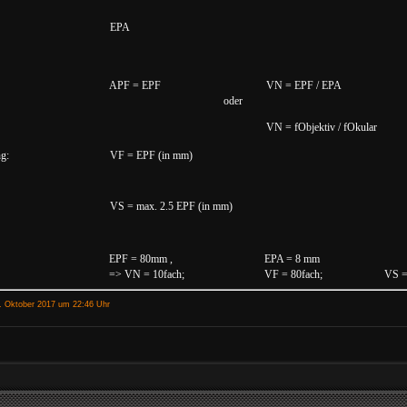
EPA
APF = EPF
VN = EPF / EPA
oder
VN = fObjektiv / fOkular
g:
VF = EPF (in mm)
VS = max. 2.5 EPF (in mm)
EPF = 80mm ,
EPA = 8 mm
=> VN = 10fach;
VF = 80fach;
VS =
1. Oktober 2017 um 22:46 Uhr