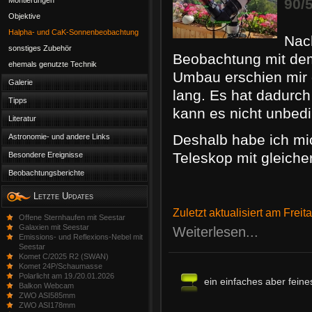
90/
Montierungen
Objektive
Halpha- und CaK-Sonnenbeobachtung
Nach
sonstiges Zubehör
Beobachtung mit de
ehemals genutzte Technik
Umbau erschien mir 
Galerie
lang. Es hat dadurch
Tipps
kann es nicht unbedi
Literatur
Deshalb habe ich mi
Astronomie- und andere Links
Teleskop mit gleiche
Besondere Ereignisse
Beobachtungsberichte
Letzte Updates
Zuletzt aktualisiert am Frei
Offene Sternhaufen mit Seestar
Galaxien mit Seestar
Weiterlesen...
Emissions- und Reflexions-Nebel mit
Seestar
Komet C/2025 R2 (SWAN)
Komet 24P/Schaumasse
Polarlicht am 19./20.01.2026
ein einfaches aber fein
Balkon Webcam
ZWO ASI585mm
ZWO ASI178mm