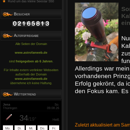
Rund um das kleine Seestar S50
So
Besucher
Ka
ei
Altersfreigabe
Nu
Alle Seiten der Domain
Ka
zu
www.astrofanweb.de
fun
sind
freigegeben ab 6 Jahren
.
Allerdings war mein
Für Inhalte extern verlinkter Webseiten
vorhandenen Prinzg
außerhalb der Domain
www.astrofanweb.de
Erfolg gekrönt, da i
übernehme ich keine Haftung.
den Fokus kam. Es 
Wettertrend
Zuletzt aktualisiert am Sa