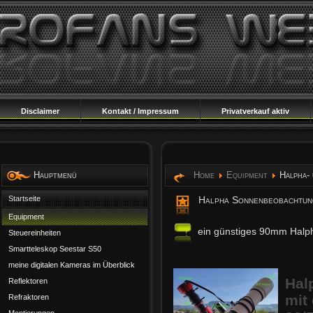
Disclaimer
Kontakt / Impressum
Privatverkauf aktiv
Hauptmenü
Home
Equipment
Halpha-
Startseite
Halpha Sonnenbeobachtun
Equipment
ein günstiges 90mm Halp
Steuereinheiten
Smartteleskop Seestar S50
meine digitalen Kameras im Überblick
Hal
Reflektoren
mit
Refraktoren