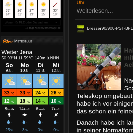
Uhr
Weiterlesen...
Bresser90/900-PST-BF
Meteoblue
Ha
mi
Ac
Nac
Sc
Teleskop umgebaut
habe ich vor einige
das schon ein feine
Danach habe ich la
in seiner Normalf