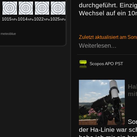
durchgeführt. Einzi
Wechsel auf ein 10m
meteoblue
Zuletzt aktualisiert am So
Weiterlesen...
Scopos APO PST
Ha
mi
So
der Ha-Linie war sc