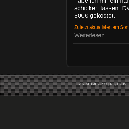
habe ich mir ein h
schicken lassen. Da
500€ gekostet.
Zuletzt aktualisiert am So
Weiterlesen...
Valid XHTML & CSS
|
Template Des